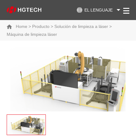
EL LENGUAJE
Home
>
Producto
>
Solución de limpieza a láser
>
Máquina de limpieza láser