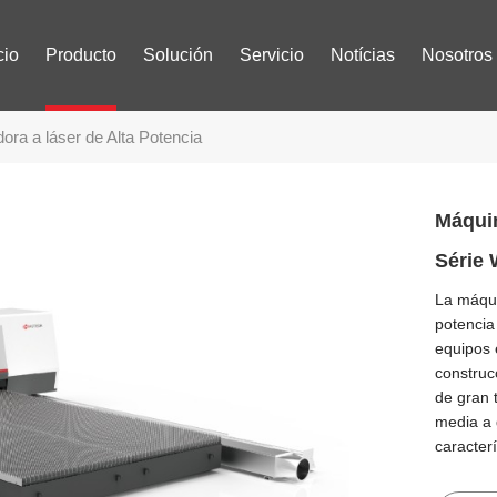
cio
Producto
Solución
Servicio
Notícias
Nosotros
ora a láser de Alta Potencia
Máquin
Série
La máqui
potencia
equipos 
construc
de gran 
media a 
caracterí