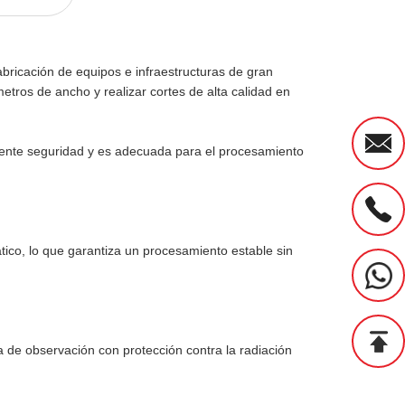
abricación de equipos e infraestructuras de gran
Este producto
tros de ancho y realizar cortes de alta calidad en
demanda del m
ha desarrolla
elente seguridad y es adecuada para el procesamiento
tico, lo que garantiza un procesamiento estable sin
a de observación con protección contra la radiación