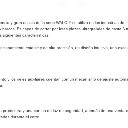
ncia y gran escala de la serie WALC-F se utiliza en las industrias de f
barcos. Es capaz de cortar por lotes piezas ultragrandes de hasta 6 me
siguientes características:
cionamiento estable y de alta precisión, un diseño intuitivo, una exc
nto y los rieles auxiliares cuentan con un mecanismo de ajuste automá
uo.
ta protectora y una cortina de luz de seguridad, además de una ventan
radas durante el corte.