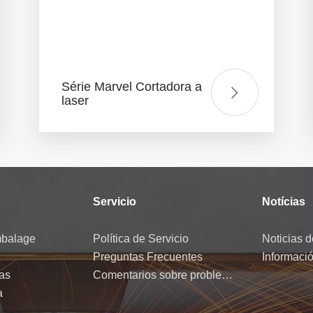
Série Marvel Cortadora a
laser
Servicio
Notícias
mbalage
Política de Servicio
Noticias 
Preguntas Frecuentes
Informaci
as
Comentarios sobre problemas
a