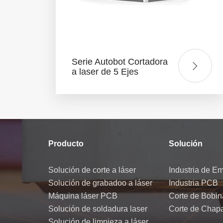
Serie Autobot Cortadora
a laser de 5 Ejes
Producto
Solución
Solución de corte a láser
Industria de E
Solución de grabadoo a láser
Industria PCB
Máquina láser PCB
Corte de Bobin
Solución de soldadura laser
Corte de Chap
Solución de limpieza a láser