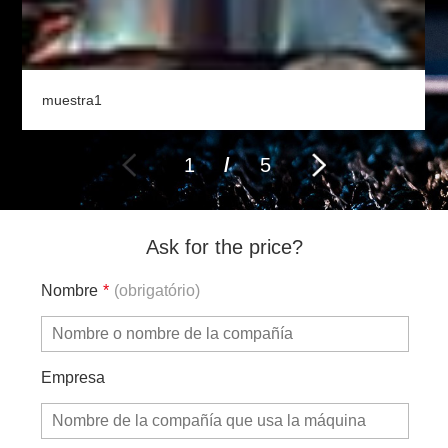
muestra1
1
/
5
Ask for the price?
Nombre
*
(obrigatório)
Empresa