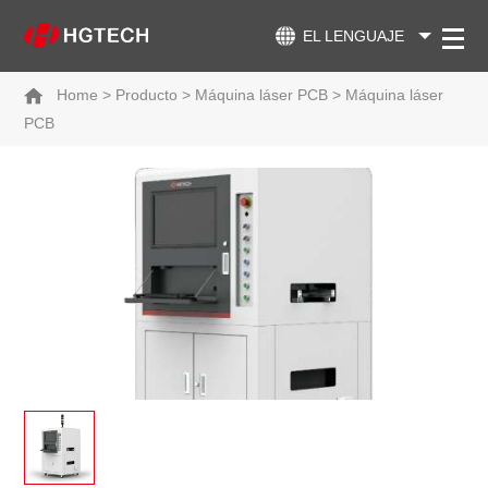
EL LENGUAJE
Home
>
Producto
>
Máquina láser PCB
>
Máquina láser
PCB