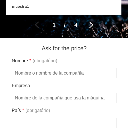
muestra1
1
/
4
Ask for the price?
Nombre
*
(obrigatório)
Empresa
País
*
(obrigatório)