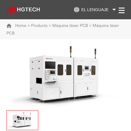
EL LENGUAJE
Home
>
Producto
>
Máquina láser PCB
>
Máquina láser
PCB