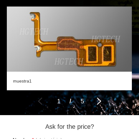
muestra1
1
/
5
Ask for the price?